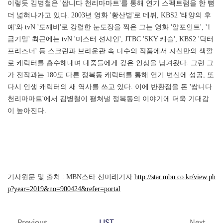
이렇듯 김병철은 '쌉니다 천리마마트'를 통해 연기 스펙트럼을 한 뼘
더 넓혀나가고 있다. 2003년 영화 '황산벌'로 데뷔, KBS2 '태양의 후
예'와 tvN '도깨비'로 강렬한 눈도장을 찍은 그는 영화 '알포인트', '1
급기밀' 최근에는 tvN '미스터 션샤인', JTBC 'SKY 캐슬', KBS2 '닥터
프리즈너' 등 스크린과 브라운관 속 다수의 작품에서 자신만의 색깔
로 캐릭터를 흡수해내며 대중들에게 깊은 인상을 남겨왔다. 그런 그
가 전작과는 180도 다른 정복동 캐릭터를 통해 연기 변신에 성공, 또
다시 인생 캐릭터의 새 역사를 쓰고 있다. 이에 반환점을 돈 '쌉니다
천리마마트'에서 김병철이 펼쳐낼 정복동의 이야기에 더욱 기대감
이 높아진다.
기사원문 및 출처 : MBN스타 신미래기자
http://star.mbn.co.kr/view.ph
p?year=2019&no=900424&refer=portal
Previous
LIST
Next