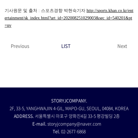
기사원문 및 출처 : 스포츠경향 박현숙기자
http://sports.khan.co.kr/ent
ertainment/sk_index.html?art_id=202008251029003&sec_id=540201&pt
=nv
Previous
LIST
Next
STORYJCOMPANY.
2F, 33-5, YANGHWAJIN 4-GIL, MAPO-GU, SEOUL, 04084, KOREA
ADDRESS.
서울특별시 마포구 양화진4길 33-5 평강빌딩 2층
E-mail.
storyjcompany@naver.com
Tel.
02-2677-6868