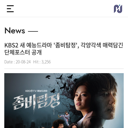
News
KBS2 새 예능드라마 '좀비탐정', 각양각색 매력담긴
단체포스터 공개
Date :
20-08-24
Hit :
3,256