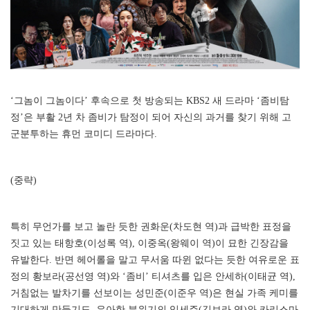
‘그놈이 그놈이다’ 후속으로 첫 방송되는 KBS2 새 드라마 ‘좀비탐
정’은 부활 2년 차 좀비가 탐정이 되어 자신의 과거를 찾기 위해 고
군분투하는 휴먼 코미디 드라마다.
(중략)
특히 무언가를 보고 놀란 듯한 권화운(차도현 역)과 급박한 표정을
짓고 있는 태항호(이성록 역), 이중옥(왕웨이 역)이 묘한 긴장감을
유발한다. 반면 헤어롤을 말고 무서움 따윈 없다는 듯한 여유로운 표
정의 황보라(공선영 역)와 ‘좀비’ 티셔츠를 입은 안세하(이태균 역),
거침없는 발차기를 선보이는 성민준(이준우 역)은 현실 가족 케미를
기대하게 만들기도. 우아한 분위기의 임세주(김보라 역)와 카리스마