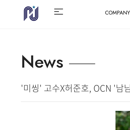
COMPANY
News
'미씽' 고수X허준호, OCN '남