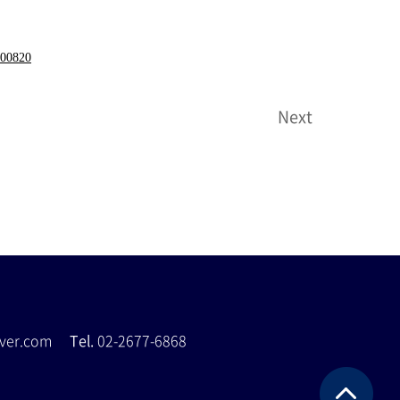
200820
Next
naver.com
Tel.
02-2677-6868