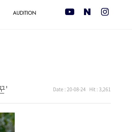
AUDITION
꾼'
Date :
20-08-24
Hit :
3,261