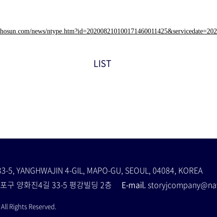
ts.chosun.com/news/ntype.htm?id=202008210100171460011425&servicedate=20
LIST
33-5, YANGHWAJIN 4-GIL, MAPO-GU, SEOUL, 04084, KOREA
포구 양화진4길 33-5 평강빌딩 2층
E-mail.
storyjcompany@
ll Rights Reserved.