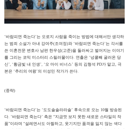
‘바람피면 죽는다’는 오로지 사람을 죽이는 방법에 대해서만 생각하
는 범죄 소설가 아내 강여주(조여정)와 ‘바람피면 죽는다’는 각서를
쓴 이혼전문 변호사 남편 한우성(고준)을 둘러싸고 벌어지는 이야기
를 그리는 코믹 미스터리 스릴러물이다. 연출은 ‘넝쿨째 굴러온 당
신’, ‘황금빛 내 인생’, ‘오 마이 비너스’ 등의 김형석 PD가 맡고, 극
본은 ‘추리의 여왕’의 이성민 작가가 쓴다.
(중략)
‘바람피면 죽는다’는 ‘도도솔솔라라솔’ 후속으로 오는 10월 방송된
다. ‘바람피면 죽는다’ 측은 “지금껏 보지 못한 새로운 스타일의 작
품”이라며 “설레면서도 아찔하고, 웃기지만 품격을 잃지 않는 색다