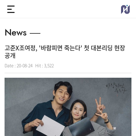
News
고준X조여정, '바람피면 죽는다' 첫 대본리딩 현장
공개
Date :
20-08-24
Hit :
3,522