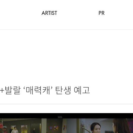
ARTIST
PR
쾌+발랄 ‘매력캐’ 탄생 예고