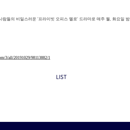
 전담팀 사람들의 비밀스러운 '프라이빗 오피스 멜로' 드라마로 매주 월, 화요일 
.com/3/all/20191029/98113882/1
LIST