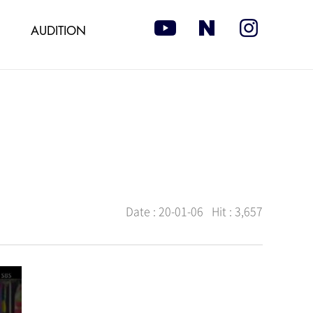
AUDITION
Date :
20-01-06
Hit :
3,657