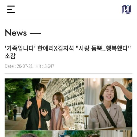
News
'가족입니다' 한예리X김지석 "사랑 듬뿍..행복했다"
소감
Date :
20-07-21
Hit :
3,647