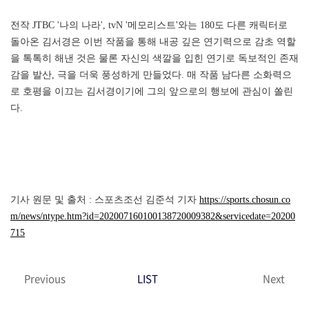
전작 JTBC '나의 나라', tvN '메모리스트'와는 180도 다른 캐릭터로
돌아온 김서경은 이번 작품을 통해 내공 깊은 연기력으로 감초 역할
을 톡톡히 해낸 것은 물론 자신의 색깔을 입힌 연기로 독보적인 존재
감을 발산, 극을 더욱 풍성하게 만들었다. 매 작품 남다른 소화력으
로 호평을 이끄는 김서경이기에 그의 앞으로의 행보에 관심이 쏠린
다.
기사 원문 및 출처 : 스포츠조선 김준석 기자
https://sports.chosun.co
m/news/ntype.htm?id=202007160100138720009382&servicedate=20200
715
Previous
LIST
Next