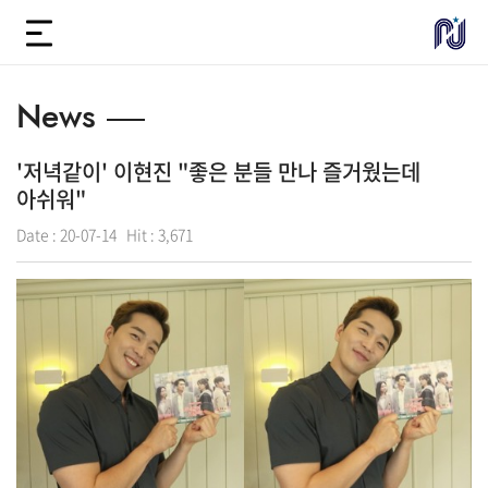
News
'저녁같이' 이현진 "좋은 분들 만나 즐거웠는데
아쉬워"
Date :
20-07-14
Hit :
3,671