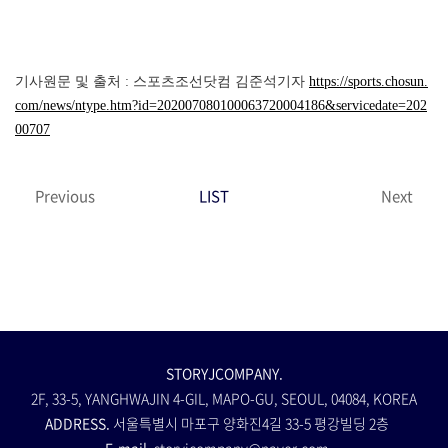
기사원문 및 출처 : 스포츠조선닷컴 김준석기자
https://sports.chosun.
com/news/ntype.htm?id=202007080100063720004186&servicedate=202
00707
Previous
LIST
Next
STORYJCOMPANY.
2F, 33-5, YANGHWAJIN 4-GIL, MAPO-GU, SEOUL, 04084, KOREA
ADDRESS.
서울특별시 마포구 양화진4길 33-5 평강빌딩 2층
E-mail.
storyjcompany@naver.com