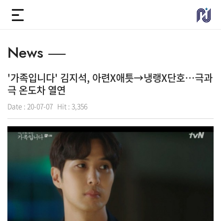
News
'가족입니다' 김지석, 아련X애틋→냉랭X단호…극과
극 온도차 열연
Date :
20-07-07
Hit :
3,356