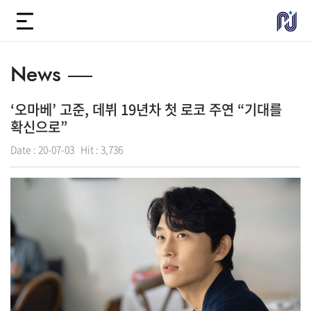
News
‘오마베’ 고준, 데뷔 19년차 첫 로코 주연 “기대를
확신으로”
Date :
20-07-03
Hit :
3,736