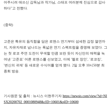
어주시려 애쓰신 감독님과 작가님, 스태프 여러분께 진심으로 감사
하다"고 전했다.
(중략)
고준은 특유의 듬직함을 담은 로맨스 연기부터 섬세한 감정 열연까
지, 자유자재로 넘나드는 폭넓은 연기 스펙트럼을 증명해 보였다. 그
는 첫 로코 주연 도전이 무색할 만큼 보란 듯이 자신만의 매력을 녹
여낸 '고준표' 어른 로맨스를 선보였고, 이에 '멜로 장인', '로코킹',
'변신의 귀재' 등 새로운 수식어를 얻게 됐다. 2일 오후 10시50분 최
종회 방송.
기사원문 및 출처 : 뉴시스 이현주기자
https://newsis.com/view/?id=NI
SX20200702_0001080948&cID=10601&pID=10600