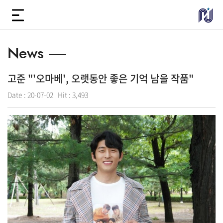
News
고준 "'오마베', 오랫동안 좋은 기억 남을 작품"
Date :
20-07-02
Hit :
3,493