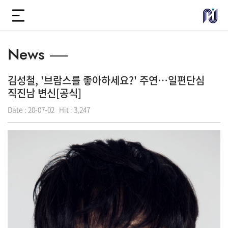
News
김성철, '브람스를 좋아하세요?' 주연…일편단심
직진남 변신[공식]
Date :
20-07-02
Hit :
3,247