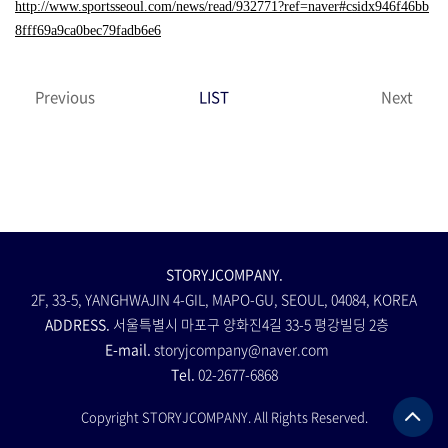
http://www.sportsseoul.com/news/read/932771?ref=naver#csidx946f46bb
8fff69a9ca0bec79fadb6e6
Previous
LIST
Next
STORYJCOMPANY.
2F, 33-5, YANGHWAJIN 4-GIL, MAPO-GU, SEOUL, 04084, KOREA
ADDRESS.
서울특별시 마포구 양화진4길 33-5 평강빌딩 2층
E-mail.
storyjcompany@naver.com
Tel.
02-2677-6868
Copyright STORYJCOMPANY. All Rights Reserved.