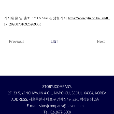
기사원문 및 출처 : YTN Star 김성현기자
https://www.ytn.co.kr/_sn/01
17_202007010926269333
Previous
LIST
Next
STORYJCOMPANY.
2F, 33-5, YANGHWAJIN 4-GIL, MAPO-GU, SEOUL, 04084, KOREA
ADDRESS.
서울특별시 마포구 양화진4길 33-5 평강빌딩 2층
E-mail.
storyjcompany@naver.com
Tel.
02-2677-6868