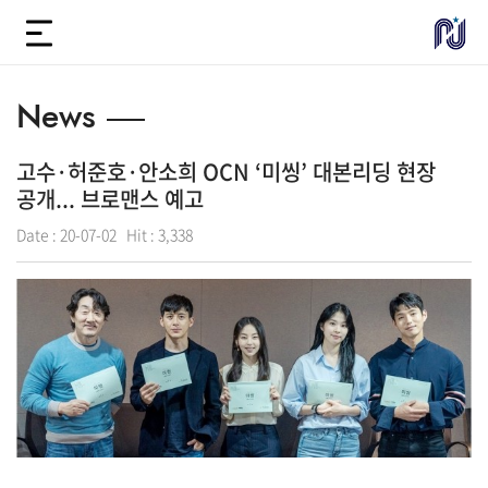
News
고수·허준호·안소희 OCN ‘미씽’ 대본리딩 현장
공개... 브로맨스 예고
Date :
20-07-02
Hit :
3,338