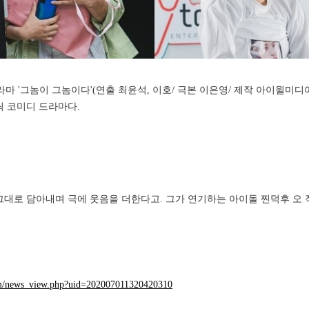
월화드라마 '그놈이 그놈이다'(연출 최윤석, 이호/ 극본 이은영/ 제작 아이윌미디
틱 코미디 드라마다.
그대로 담아내며 극에 웃음을 더한다고. 그가 연기하는 아이돌 찐덕후 오 
om/news_view.php?uid=202007011320420310