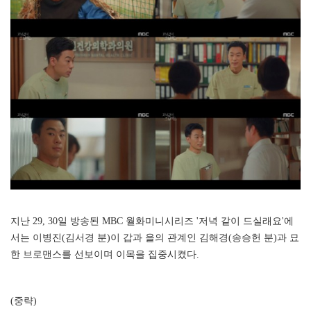
지난 29, 30일 방송된 MBC 월화미니시리즈 '저녁 같이 드실래요'에
서는 이병진(김서경 분)이 갑과 을의 관계인 김해경(송승헌 분)과 묘
한 브로맨스를 선보이며 이목을 집중시켰다.
(중략)