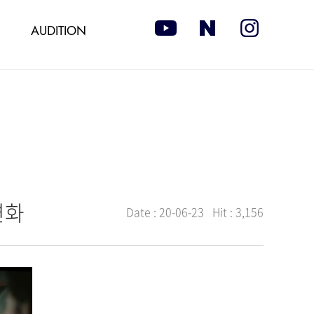
AUDITION
변화
Date :
20-06-23
Hit :
3,156