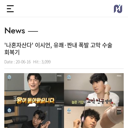
News
'나혼자산다' 이시언, 유쾌·짠내 폭발 고막 수술
회복기
Date :
20-06-16
Hit :
3,099