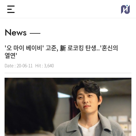
News
'오 마이 베이비' 고준, 新 로코킹 탄생..'혼신의
열연'
Date :
20-06-11
Hit :
3,640