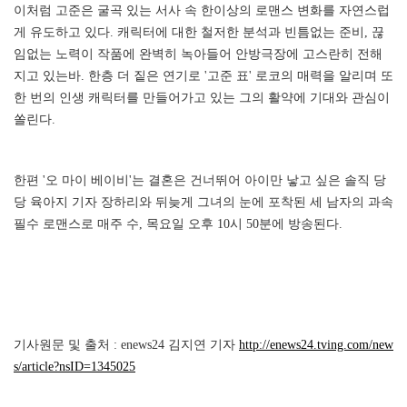
이처럼 고준은 굴곡 있는 서사 속 한이상의 로맨스 변화를 자연스럽
게 유도하고 있다. 캐릭터에 대한 철저한 분석과 빈틈없는 준비, 끊
임없는 노력이 작품에 완벽히 녹아들어 안방극장에 고스란히 전해
지고 있는바. 한층 더 짙은 연기로 '고준 표' 로코의 매력을 알리며 또
한 번의 인생 캐릭터를 만들어가고 있는 그의 활약에 기대와 관심이
쏠린다.
한편 '오 마이 베이비'는 결혼은 건너뛰어 아이만 낳고 싶은 솔직 당
당 육아지 기자 장하리와 뒤늦게 그녀의 눈에 포착된 세 남자의 과속
필수 로맨스로 매주 수, 목요일 오후 10시 50분에 방송된다.
기사원문 및 출처 : enews24 김지연 기자
http://enews24.tving.com/new
s/article?nsID=1345025