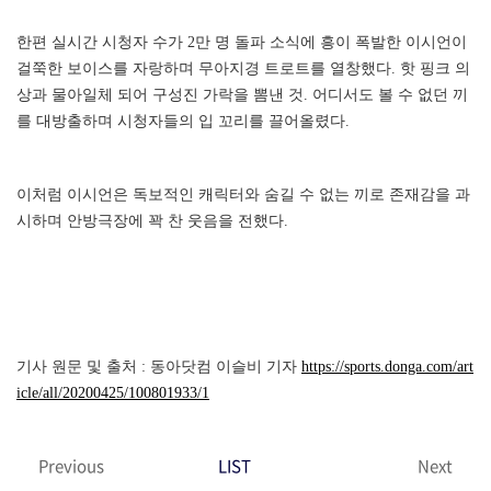
한편 실시간 시청자 수가 2만 명 돌파 소식에 흥이 폭발한 이시언이
걸쭉한 보이스를 자랑하며 무아지경 트로트를 열창했다. 핫 핑크 의
상과 물아일체 되어 구성진 가락을 뽐낸 것. 어디서도 볼 수 없던 끼
를 대방출하며 시청자들의 입 꼬리를 끌어올렸다.
이처럼 이시언은 독보적인 캐릭터와 숨길 수 없는 끼로 존재감을 과
시하며 안방극장에 꽉 찬 웃음을 전했다.
기사 원문 및 출처 : 동아닷컴 이슬비 기자
https://sports.donga.com/art
icle/all/20200425/100801933/1
Previous
LIST
Next