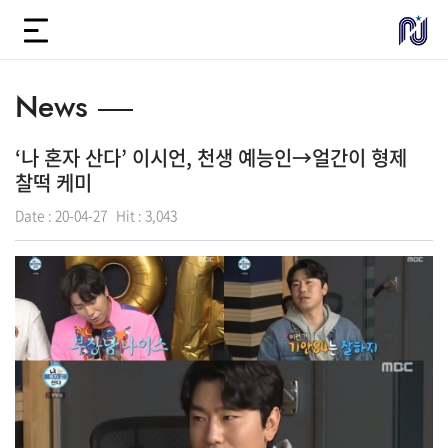
News
‘나 혼자 산다’ 이시언, 천생 예능인→얼간이 형제
찰떡 케미
Date :
20-04-27
Hit :
3,043