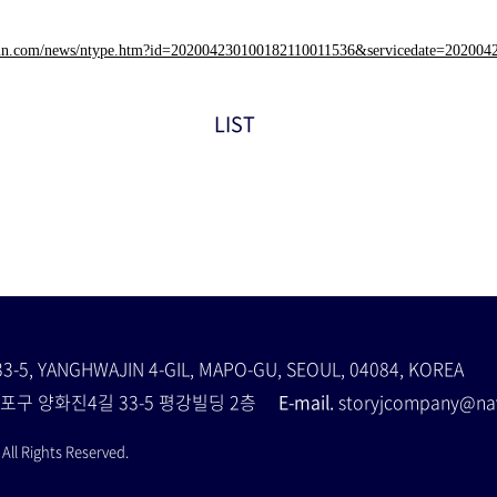
osun.com/news/ntype.htm?id=202004230100182110011536&servicedate=202004
LIST
33-5, YANGHWAJIN 4-GIL, MAPO-GU, SEOUL, 04084, KOREA
포구 양화진4길 33-5 평강빌딩 2층
E-mail.
storyjcompany@
ll Rights Reserved.