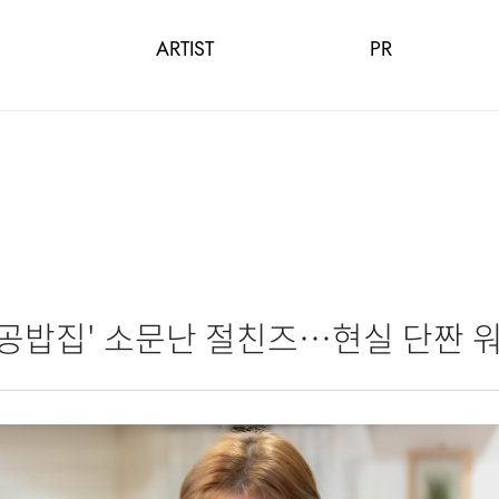
ARTIST
PR
'공밥집' 소문난 절친즈…현실 단짠 