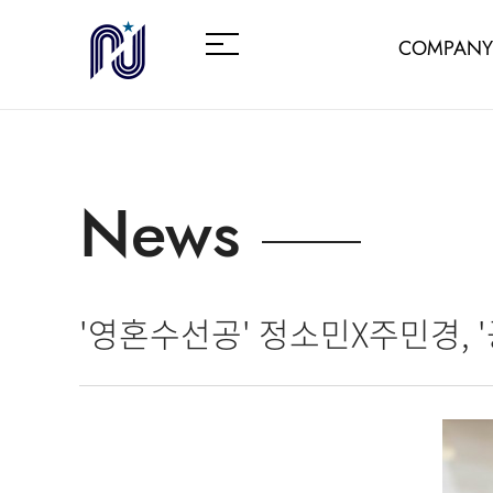
COMPANY
News
'영혼수선공' 정소민X주민경, 