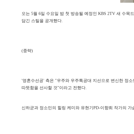
오는 5월 6일 수요일 밤 첫 방송될 예정인 KBS 2TV 새 수목
담긴 스틸을 공개했다.
(중략)
'영혼수선공' 측은 "우주와 우주특공대 지선으로 변신한 정소
따뜻함을 선사할 것"이라고 전했다.
신하균과 정소민의 힐링 케미와 유현기PD-이향희 작가의 가슴 