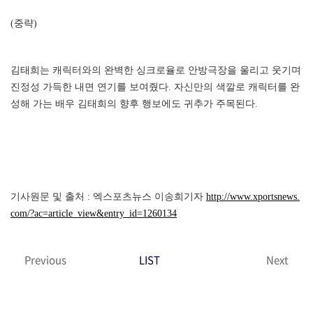
(중략)
김태희는 캐릭터와의 완벽한 싱크로율로 안방극장을 울리고 웃기며
진정성 가득한 내면 연기를 보여줬다. 자신만의 색깔로 캐릭터를 완
성해 가는 배우 김태희의 향후 행보에도 귀추가 주목된다.
기사원문 및 출처 : 엑스포츠뉴스 이송희기자
http://www.xportsnews.
com/?ac=article_view&entry_id=1260134
Previous
LIST
Next