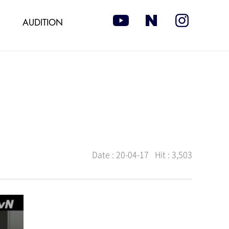
AUDITION
Date :
20-04-17
Hit :
3,503