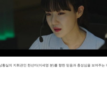
본 상황실의 지휘관인 한선미(이세영 분)를 향한 믿음과 충성심을 보여주는