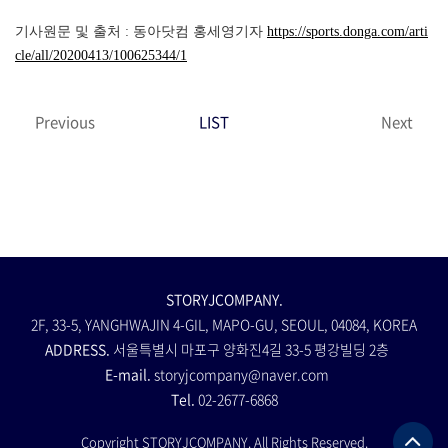
기사원문 및 출처 : 동아닷컴 홍세영기자
https://sports.donga.com/arti
cle/all/20200413/100625344/1
Previous
LIST
Next
STORYJCOMPANY.
2F, 33-5, YANGHWAJIN 4-GIL, MAPO-GU, SEOUL, 04084, KOREA
ADDRESS.
서울특별시 마포구 양화진4길 33-5 평강빌딩 2층
E-mail.
storyjcompany@naver.com
Tel.
02-2677-6868
Copyright STORYJCOMPANY. All Rights Reserved.