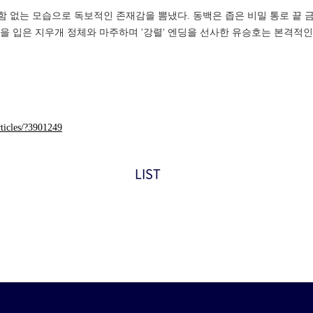
함 없는 모습으로 독보적인 존재감을 뽐냈다. 동백은 좁은 비밀 통로 끝 
옷을 입은 지우개 정체와 마주하며 '강렬' 엔딩을 선사한 유승호는 본격적
ticles/?3901249
LIST