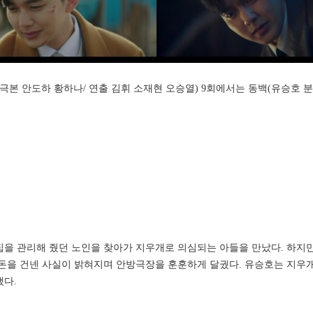
트'(극본 안도하 황하나/ 연출 김휘 소재현 오승열) 9회에서는 동백(유승호 
집을 관리해 줬던 노인을 찾아가 지우개로 의심되는 아들을 만났다. 하지
큰돈을 건넨 사실이 밝혀지며 안방극장을 훈훈하게 달궜다. 유승호는 지우개
냈다.