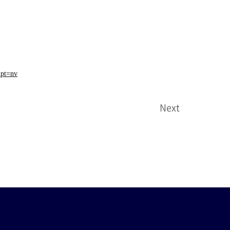
&pt=nv
Next