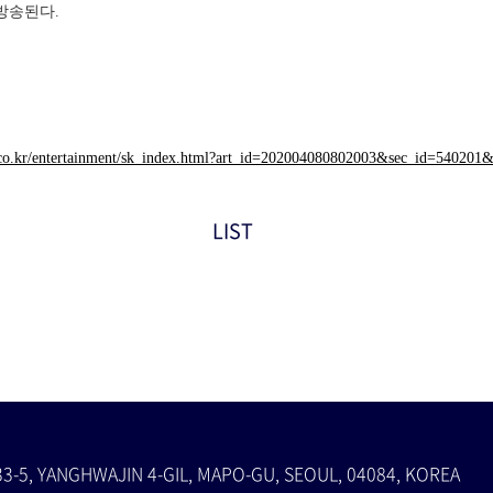
 방송된다.
n.co.kr/entertainment/sk_index.html?art_id=202004080802003&sec_id=540201
LIST
33-5, YANGHWAJIN 4-GIL, MAPO-GU, SEOUL, 04084, KOREA