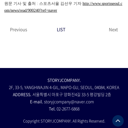
원문 기사 및 출처 : 스포츠서울 김선우 기자
http://www.sportsseoul.c
om/news/read/900240?ref=naver
Previous
LIST
Next
STORYJCOMPANY.
2F, 33-5, YANGHWAJIN 4-GIL, MAPO-GU, SEOUL, 04084, KOREA
ADDRESS.
서울특별시 마포구 양화진4길 33-5 평강빌딩 2층
E-mail.
storyjcompany@naver.com
Tel.
02-2677-6868
Copyright STORYJCOMPANY. All Rights Reserved.