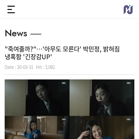
News
"죽여줄까?"…'아무도 모른다' 박민정, 밝혀짐
냉혹함 '긴장감UP'
Date :
20-03-31
Hit :
3,082