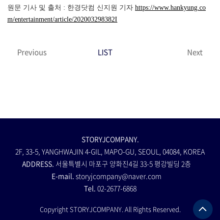
원문 기사 및 출처 : 한경닷컴 신지원 기자
https://www.hankyung.co
m/entertainment/article/202003298382I
Previous
LIST
Next
STORYJCOMPANY.
2F, 33-5, YANGHWAJIN 4-GIL, MAPO-GU, SEOUL, 04084, KOREA
ADDRESS.
서울특별시 마포구 양화진4길 33-5 평강빌딩 2층
E-mail.
storyjcompany@naver.com
Tel.
02-2677-6868
Copyright STORYJCOMPANY. All Rights Reserved.