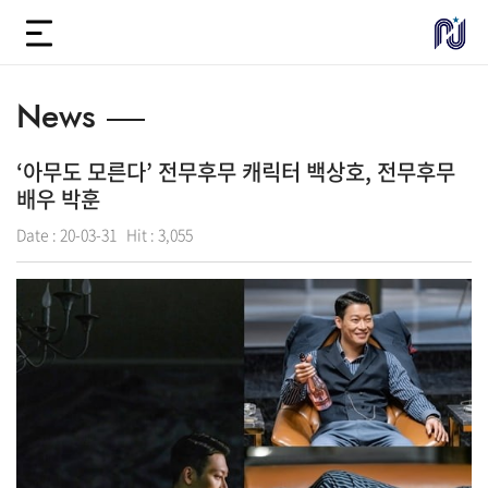
News
‘아무도 모른다’ 전무후무 캐릭터 백상호, 전무후무
배우 박훈
Date :
20-03-31
Hit :
3,055