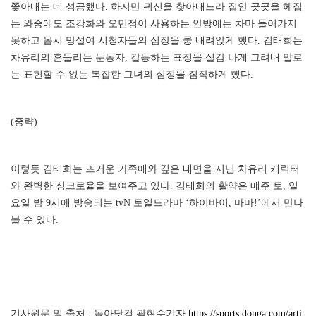
쫓아내는 데 성공했다. 하지만 귀신을 찾아내느라 집안 곳곳을 헤집
는 와중에도 조강화와 오민정이 사용하는 안방에는 차마 들어가지
못하고 몹시 망설여 시청자들의 심장을 쿵 내려앉게 했다. 김태희는
차유리의 흔들리는 눈동자, 갈등하는 표정을 실감 나게 그려내 말로
는 표현할 수 없는 복잡한 그녀의 심정을 짐작하게 했다.
(중략)
이렇듯 김태희는 뜨거운 가족애와 깊은 내면을 지닌 차유리 캐릭터
와 완벽한 싱크로율을 보여주고 있다. 김태희의 활약은 매주 토, 일
요일 밤 9시에 방송되는 tvN 토일드라마 ‘하이바이, 마마!’에서 만나
볼 수 있다.
기사원문 및 출처 : 동아닷컴 곽현수기자
https://sports.donga.com/arti