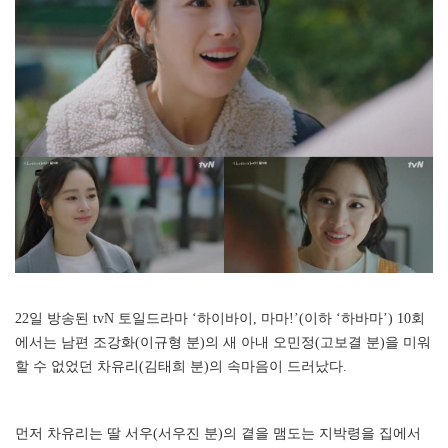
22일 방송된 tvN 토일드라마 ‘하이바이, 마마!’(이하 ‘하바마’) 10회
에서는 남편 조강화(이규형 분)의 새 아내 오민정(고보결 분)을 미워
할 수 없었던 차유리(김태희 분)의 속마음이 드러났다.
먼저 차유리는 딸 서우(서우진 분)의 곁을 맴도는 지박령을 집에서