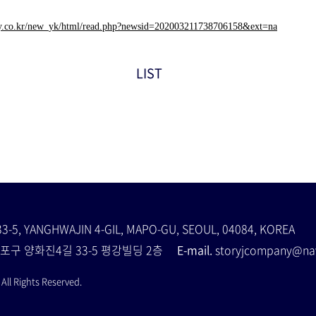
y.co.kr/new_yk/html/read.php?newsid=202003211738706158&ext=na
LIST
33-5, YANGHWAJIN 4-GIL, MAPO-GU, SEOUL, 04084, KOREA
포구 양화진4길 33-5 평강빌딩 2층
E-mail.
storyjcompany@
ll Rights Reserved.