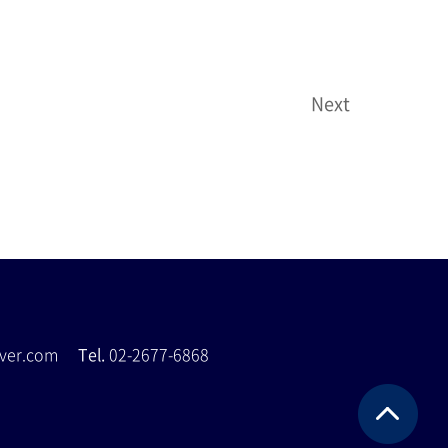
Next
naver.com
Tel.
02-2677-6868