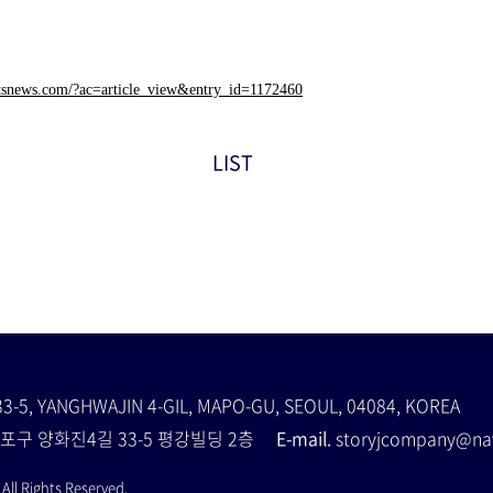
tsnews.com/?ac=article_view&entry_id=1172460
LIST
33-5, YANGHWAJIN 4-GIL, MAPO-GU, SEOUL, 04084, KOREA
포구 양화진4길 33-5 평강빌딩 2층
E-mail.
storyjcompany@
ll Rights Reserved.