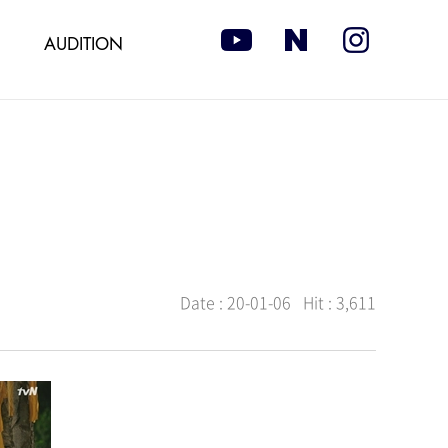
AUDITION
Date :
20-01-06
Hit :
3,611