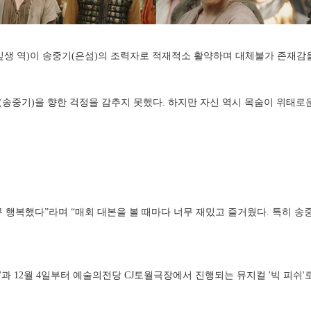
철(잎생 역)이 송중기(은섬)의 조력자로 적재적소 활약하며 대체불가 존재
(송중기)을 향한 걱정을 감추지 못했다. 하지만 자신 역시 목숨이 위태
무 행복했다”라며 “매회 대본을 볼 때마다 너무 재밌고 즐거웠다. 특히 송
들'과 12월 4일부터 예술의전당 CJ토월극장에서 진행되는 뮤지컬 '빅 피쉬