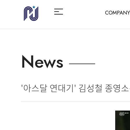
COMPANY
News
'아스달 연대기' 김성철 종영소