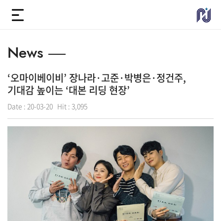
News
‘오마이베이비’ 장나라·고준·박병은·정건주,
기대감 높이는 ‘대본 리딩 현장’
Date :
20-03-20
Hit :
3,095