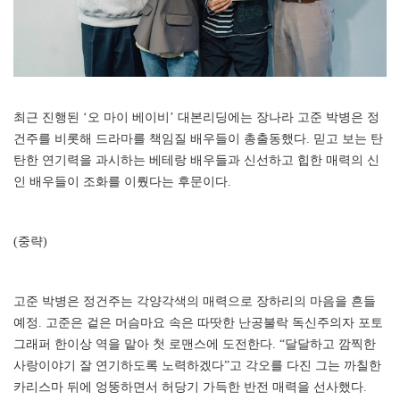
최근 진행된 ‘오 마이 베이비’ 대본리딩에는 장나라 고준 박병은 정
건주를 비롯해 드라마를 책임질 배우들이 총출동했다. 믿고 보는 탄
탄한 연기력을 과시하는 베테랑 배우들과 신선하고 힙한 매력의 신
인 배우들이 조화를 이뤘다는 후문이다.
(중략)
고준 박병은 정건주는 각양각색의 매력으로 장하리의 마음을 흔들
예정. 고준은 겉은 머슴마요 속은 따땃한 난공불락 독신주의자 포토
그래퍼 한이상 역을 맡아 첫 로맨스에 도전한다. “달달하고 깜찍한
사랑이야기 잘 연기하도록 노력하겠다”고 각오를 다진 그는 까칠한
카리스마 뒤에 엉뚱하면서 허당기 가득한 반전 매력을 선사했다.