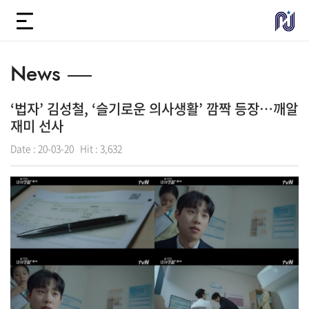
News
‘법자’ 김성철, ‘슬기로운 의사생활’ 깜짝 등장…깨알
재미 선사
Date :
20-03-20
Hit :
3,632