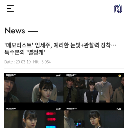
News
'메모리스트' 임세주, 예리한 눈빛+관찰력 장착…
특수본의 '열정캐'
Date :
20-03-19
Hit :
3,064