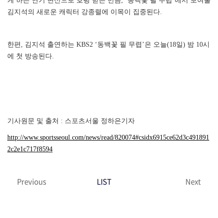
케 하는 연기 변신으로 호평 받은 만큼, ‘동백꽃 필 무렵’에서 보여줄
김지석의 새로운 캐릭터 강종렬에 이목이 집중된다.
한편, 김지석 출연하는 KBS2 ‘동백꽃 필 무렵’은 오늘(18일) 밤 10시
에 첫 방송된다.
기사원문 및 출처 : 스포츠서울 정하은기자
http://www.sportsseoul.com/news/read/820074#csidx6915ce62d3c491891
2c2e1c717f8594
Previous
LIST
Next