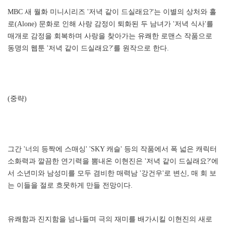
MBC 새 월화 미니시리즈 '저녁 같이 드실래요?'는 이별의 상처와 홀
로(Alone) 문화로 인해 사랑 감정이 퇴화된 두 남녀가 '저녁 식사'를
매개로 감정을 회복하며 사랑을 찾아가는 유쾌한 로맨스 작품으로
동명의 웹툰 '저녁 같이 드실래요?'를 원작으로 한다.
(중략)
그간 '너의 등짝에 스매싱' 'SKY 캐슬' 등의 작품에서 폭 넓은 캐릭터
소화력과 깔끔한 연기력을 뽐내온 이현진은 '저녁 같이 드실래요?'에
서 소년미와 남성미를 모두 겸비한 매력남 '강건우'로 변신, 매 회 보
는 이들을 절로 흐뭇하게 만들 전망이다.
유쾌함과 진지함을 넘나들며 극의 재미를 배가시킬 이현진의 새로