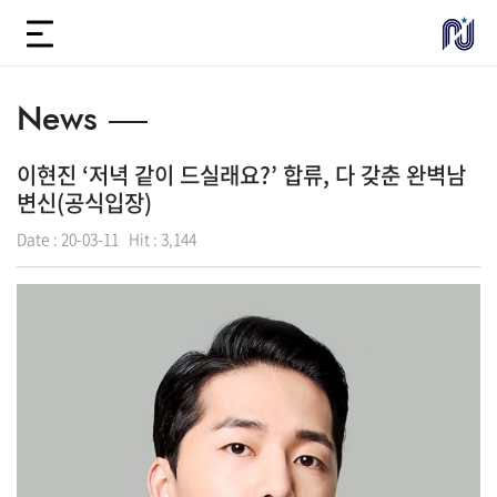
News
이현진 ‘저녁 같이 드실래요?’ 합류, 다 갖춘 완벽남
변신(공식입장)
Date :
20-03-11
Hit :
3,144