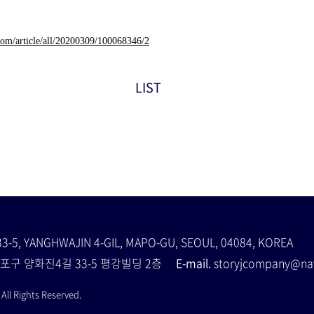
.com/article/all/20200309/100068346/2
LIST
33-5, YANGHWAJIN 4-GIL, MAPO-GU, SEOUL, 04084, KOREA
포구 양화진4길 33-5 평강빌딩 2층
E-mail.
storyjcompany@
ll Rights Reserved.