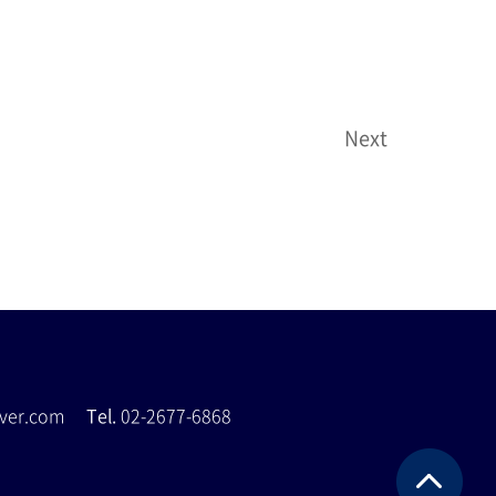
Next
naver.com
Tel.
02-2677-6868