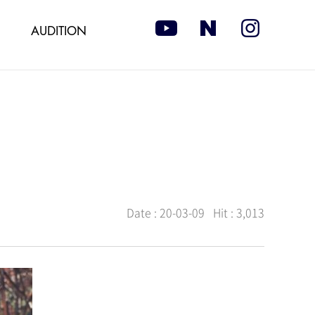
AUDITION
Date :
20-03-09
Hit :
3,013