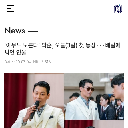
News
'아무도 모른다' 박훈, 오늘(3일) 첫 등장···베일에
싸인 인물
Date :
20-03-04
Hit :
3,613