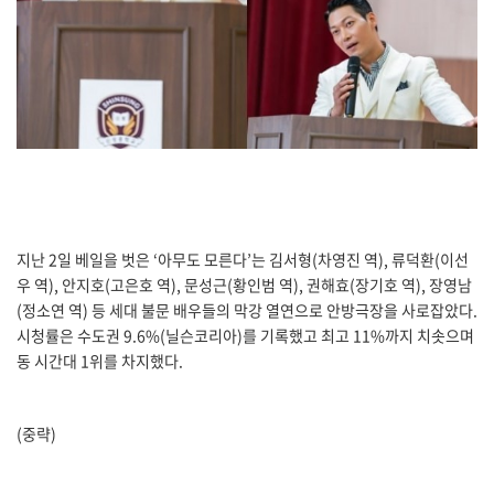
지난 2일 베일을 벗은 ‘아무도 모른다’는 김서형(차영진 역), 류덕환(이선
우 역), 안지호(고은호 역), 문성근(황인범 역), 권해효(장기호 역), 장영남
(정소연 역) 등 세대 불문 배우들의 막강 열연으로 안방극장을 사로잡았다.
시청률은 수도권 9.6%(닐슨코리아)를 기록했고 최고 11%까지 치솟으며
동 시간대 1위를 차지했다.
(중략)