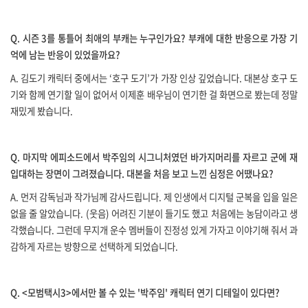
Q.
시즌
3
를 통틀어 최애의 부캐는 누구인가요
?
부캐에 대한 반응으로 가장 기
억에 남는 반응이 있었을까요
?
A.
김도기 캐릭터 중에서는
‘
호구 도기
’
가 가장 인상 깊었습니다
.
대본상 호구 도
기와 함께 연기할 일이 없어서 이제훈 배우님이 연기한 걸 화면으로 봤는데 정말
재밌게 봤습니다
.
Q.
마지막 에피소드에서 박주임의 시그니처였던 바가지머리를 자르고 군에 재
입대하는 장면이 그려졌습니다
.
대본을 처음 보고 느낀 심정은 어땠나요
?
A.
먼저 감독님과 작가님께 감사드립니다
.
제 인생에서 디지털 군복을 입을 일은
없을 줄 알았습니다
. (
웃음
)
어려진 기분이 들기도 했고 처음에는 농담이라고 생
각했습니다
.
그런데 무지개 운수 멤버들이 진정성 있게 가자고 이야기해 줘서 과
감하게 자르는 방향으로 선택하게 되었습니다
.
Q.
<
모범택시
3>
에서만 볼 수 있는
'
박주임
'
캐릭터 연기 디테일이 있다면
?