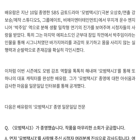
배유람은 지난
10
일 종영한
SBS
금토드라마 ‘모범택시
3
’
(
극본 오상호
/
연출 강
보승
/
제작 스튜디오
S,
그룹에이트
,
비에이엔터테인먼트
)
에서 무지개 운수 엔지
니어
‘
박주임
’
역으로 분해 생활 밀착형 연기의 진가를 보여주며 시청자들의 사
랑을 받았다
.
특히 그는 마지막 에피소드인 군부대 잠입 작전에서 박주임이라는
인물을 통해 시그니처였던 바가지머리를 과감히 포기하고 몸을 사리지 않는 실
행력과 순발력으로 존재감을 확실히 각인시켰다
.
이처럼 이번 시즌에도 모범 감초 역할을 톡톡히 해내며
‘
모범택시
3’
를 통해 또
하나의 대표 캐릭터를 완성한 배유람
.
그가
'
모범택시
3'
종영에 대한 아쉬움과
감사한 마음을 일문일답 인터뷰를 통해 공개했다
.
다음은 배유람의
‘
모범택시
3’
종영 일문일답 전문
Q.
〈모범택시
3
〉가 종영했습니다
.
작품을 마무리한 소회가 궁금합니다
.
A.
먼저
'
모범택시
3'
를 사랑해 주신 시청자 여러분께 진심으로 감사드립니다
.
여