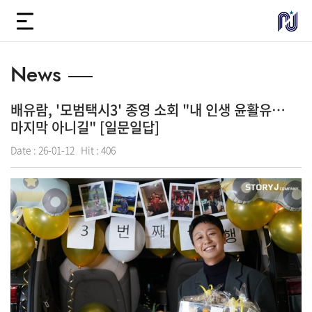
News
배유람, '모범택시3' 종영 소회 "내 인생 윤활유…
마지막 아니길" [일문일답]
Date :
26-01-12
Hit :
406