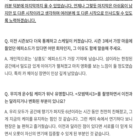
러분 덕분에 마지막까지 올 수 있었습니다
.
언제나 그렇듯 마지막은 아쉬움이 남
지만 또 다른 시작이라고 생각하며 여러분께 또 다른 시작으로 인사드릴 수 있도
록 노력하겠습니다
.
Q.
이전 시즌보다 더욱 통쾌하고 스케일이 커졌습니다
.
시즌
3
에서 가장 마음에
들었던 에피소드가 있다면 어떤 회차인지
,
그 이유도 함께 말씀해 주세요
.
A.
개인적으로는
‘
삼흥도
’
에피소드가 가장 기억에 남습니다
.
섬이라는 한정된
공간에서 밀도감 있게 이야기가 펼쳐졌고 마치 영화를 보는 느낌이 들 정도였습
니다
.
특히 카 체이싱 장면이 인상 깊게 남았습니다
.
Q.
무지개 운수팀 케미가 워낙 유명합니다
. <
모범택시
3>
를 촬영하면서 이전과
는 달라지거나 변화된 부분이 있나요
?
A.
우리 모두가 공간에 향기가 퍼지듯
6
년이라는 시간 동안 천천히 친해졌고
,
그
게 지금의 케미를 유지하는 힘인 것 같습니다
.
그런 케미 속에서 연기하다 보니
현장은 늘 편하고 즐거웠습니다
.
이전과 달라진 점이 있다면 서로를 더 믿게 되
면서 오롯이 자신의 연기에 집중할 수 있게 된 부분인 것 같습니다
.