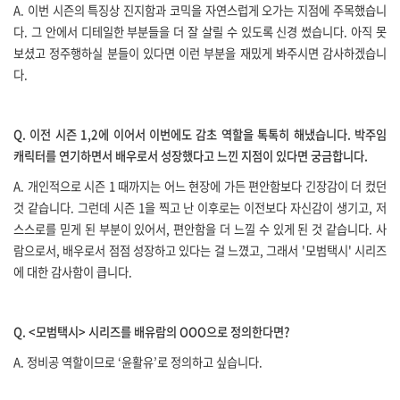
A.
이번 시즌의 특징상 진지함과 코믹을 자연스럽게 오가는 지점에 주목했습니
다
.
그 안에서 디테일한 부분들을 더 잘 살릴 수 있도록 신경 썼습니다
.
아직 못
보셨고 정주행하실 분들이 있다면 이런 부분을 재밌게 봐주시면 감사하겠습니
다
.
Q.
이전 시즌
1,2
에 이어서 이번에도 감초 역할을 톡톡히 해냈습니다
.
박주임
캐릭터를 연기하면서 배우로서 성장했다고 느낀 지점이 있다면 궁금합니다
.
A.
개인적으로 시즌
1
때까지는 어느 현장에 가든 편안함보다 긴장감이 더 컸던
것 같습니다
.
그런데 시즌
1
을 찍고 난 이후로는 이전보다 자신감이 생기고
,
저
스스로를 믿게 된 부분이 있어서
,
편안함을 더 느낄 수 있게 된 것 같습니다
.
사
람으로서
,
배우로서 점점 성장하고 있다는 걸 느꼈고
,
그래서
'
모범택시
'
시리즈
에 대한 감사함이 큽니다
.
Q.
<
모범택시
>
시리즈를 배유람의
OOO
으로 정의한다면
?
A.
정비공 역할이므로
‘
윤활유
’
로 정의하고 싶습니다
.