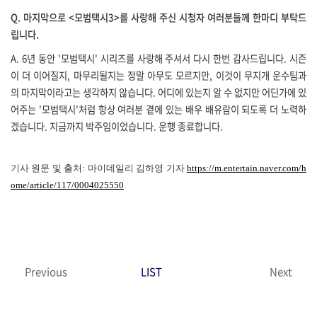
Q.
마지막으로
<
모범택시
3>
를 사랑해 주신 시청자 여러분들께 한마디 부탁드
립니다
.
A.
6
년 동안
'
모범택시
'
시리즈를 사랑해 주셔서 다시 한번 감사드립니다
.
시즌
이 더 이어질지
,
마무리될지는 정말 아무도 모르지만
,
이것이 무지개 운수팀과
의 마지막이라고는 생각하지 않습니다
.
어디에 있는지 알 수 없지만 어딘가에 있
어주는
'
모범택시
'
처럼 항상 여러분 곁에 있는 배우 배유람이 되도록 더 노력하
겠습니다
.
지금까지 박주임이었습니다
.
운행 종료합니다
.
기사 원문 및 출처: 마이데일리 김하영 기자
https://m.entertain.naver.com/h
ome/article/117/0004025550
Previous
LIST
Next