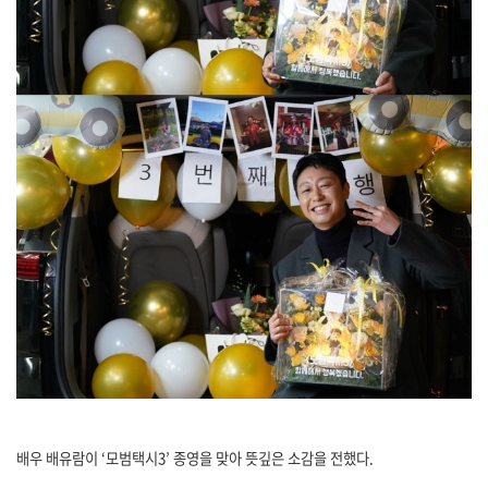
배우 배유람이
‘
모범택시
3’
종영을 맞아 뜻깊은 소감을 전했다
.