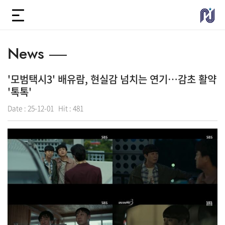
News
'모범택시3' 배유람, 현실감 넘치는 연기…감초 활약
'톡톡'
Date :
25-12-01
Hit :
481