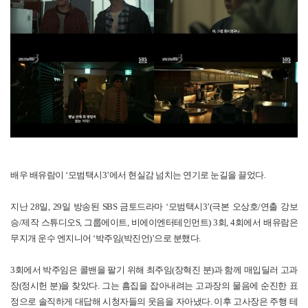
배우 배유람이 ‘모범택시3’에서 현실감 넘치는 연기로 눈길을 끌었다.
지난 28일, 29일 방송된 SBS 금토드라마 ‘모범택시3’(극본 오상호/연출 강보
승/제작 스튜디오S, 그룹에이트, 비에이엔터테인먼트) 3회, 4회에서 배유람은
무지개 운수 엔지니어 ‘박주임(박진언)’으로 분했다.
3회에서 박주임은 콜밴을 팔기 위해 최주임(장혁진 분)과 함께 매입딜러 고과
장(정시헌 분)을 찾았다. 그는 흠집을 잡아내려는 고과장의 물음에 순진한 표
정으로 솔직하게 대답해 시청자들의 웃음을 자아냈다. 이후 고사장은 주행 테