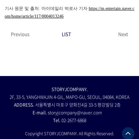
기사 원문 및 출처: 마이데일리 박로사 기자
https://m.entertain.naver.c
om/home/article/117/0004013246
Previous
LIST
Next
STORYJCOMPANY.
2F, 33-5, YANGHWAJIN 4-GIL, MAPO-GU, SEOUL, 04084, KOREA
ADDRESS.
서울특별시 마포구 양화진4길 33-5 평강빌딩 2층
E-mail.
storyjcompany@naver.com
Tel.
02-2677-6868
Copyright STORYJCOMPANY. All Rights Reserved.