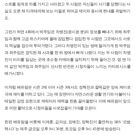
스트를 핑계로 차를 가지고 사라졌고 두 사람은 자신들이 사기를 당했다는 사
실도 모른 채 티격태격해 보는 이들로 하여금 재미와 동시에 짠내를 유발하기
도.
그런가 하면 4회에서 박주임은 차병진(윤시윤 분)의 정보를 빼내기 위해 최주
임과 함께 고급 위스키바에 몰래 잠입했다. 잠입한 두 사람은 그곳에서도 서로
의 멱살을 잡으며 투닥거렸다. 그러다 차병진이 있는 방에 들어가게 된 박주임
과 최주임은 경직된 채 사과를 한 뒤 방에서 빠져 나왔다. 이는 두 사람이 차병
진이 비리를 일삼는 곳에 초소형 카메라를 설치하기 위해 들어간 것. 덤 앤 더
머 같던 박주임과 최주임이 선사한 반전은 시청자들이 느끼는 카타르시스를
배가시켰다.
이처럼 배유람은 시즌 2에 이어 시즌 3에서도 장혁진과 찰떡같은 앙숙 케미로
극에 재미를 더하고 있다. 그는 매 장면마다 자연스러운 생활 연기와 더불어 디
테일한 감정 표현으로 캐릭터의 매력을 한층 끌어올렸다. 이에 배유람이 앞으
로 어떤 활약으로 시청자들을 사로잡을지 기대를 모은다.
한편 배유람을 비롯해 이제훈, 김의성, 표예진, 장혁진이 출연하는 SBS ‘모범
택시3’는 매주 금요일 오후 9시 50분, 토요일 오후 9시 45분에 방송된다.