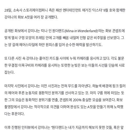
28일, 소속사 스토리제이컴퍼니 측은 패션 엔터테인먼트 매거진 ‘더스타’ 9월 호와 함께한
강미나의 화보 A컷을 여러 장 공개했다.
공개된 화보에서 강미나는 ‘미나 인 원더랜드(Mina in Wonderland)’라는 화보 콘셉트에
맞게 열쇠 구멍 모양의 프레임 안에 고개를 빼꼼 내밀며 인형 같은 비주얼을 선보였다. 그
는 양 갈래 헤어스타일에 하얀 원피스를 입어 순수한 매력을 발산하기도.
또 다른 사진 속 강미나는 흩어진 카드들 사이에 누워 카메라를 응시하고 있다. 각도 불문
한 무결점 이목구비와 카메라를 응시하는 또렷한 눈빛은 보는 이들의 시선을 단숨에 사로
잡는다.
마지막 사진에서 강미나는 이전 사진과는 전혀 무드를 자아낸다. 하늘색 배경에 핑크 컬러
의 헤어와 푸른 눈동자로 몽환적인 분위기를 선사하고 있는 것. 마치 구름 위에 떠있는 듯
한 그의 모습은 동화적인 분위기를 연출, 콘셉트에 200% 충실한 모습을 보여준다. 화보
촬영장에서 강미나는 적극적으로 의견을 더하며 완성도 있는 A컷을 만들기 위해 노력했
다는 후문이다.
이후 진행된 인터뷰에서 강미나는 “원더랜드는 내가 지금까지 해보지 못한 것들, 혹은 앞