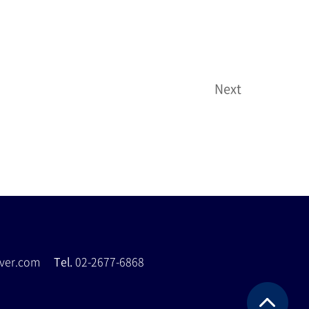
Next
naver.com
Tel.
02-2677-6868