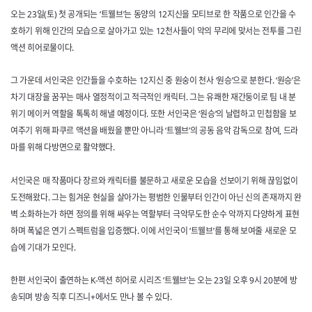
오는 23일(토) 첫 공개되는 ‘트웰브’는 동양의 12지신을 모티브로 한 작품으로 인간을 수
호하기 위해 인간의 모습으로 살아가고 있는 12천사들이 악의 무리에 맞서는 전투를 그린
액션 히어로물이다.
그 가운데 서인국은 인간들을 수호하는 12지신 중 원숭이 천사 ‘원승’으로 분한다. ‘원승’은
차기 대장을 꿈꾸는 매사 열정적이고 적극적인 캐릭터. 그는 유쾌한 재간둥이로 팀 내 분
위기 메이커 역할을 톡톡히 해낼 예정이다. 또한 서인국은 ‘원승’의 날렵하고 민첩함을 보
여주기 위해 파쿠르 액션을 배웠을 뿐만 아니라 ‘트웰브’의 공동 음악 감독으로 참여, 드라
마를 위해 다방면으로 활약했다.
서인국은 매 작품마다 장르와 캐릭터를 불문하고 새로운 모습을 선보이기 위해 끊임없이
도전해왔다. 그는 힘겨운 현실을 살아가는 평범한 인물부터 인간이 아닌 신의 존재까지 완
벽 소화하는가 하면 정의를 위해 싸우는 역할부터 극악무도한 순수 악까지 다양하게 표현
하며 폭넓은 연기 스펙트럼을 입증했다. 이에 서인국이 ‘트웰브’를 통해 보여줄 새로운 모
습에 기대가 모인다.
한편 서인국이 출연하는 K-액션 히어로 시리즈 ‘트웰브’는 오는 23일 오후 9시 20분에 방
송되며 방송 직후 디즈니+에서도 만나 볼 수 있다.