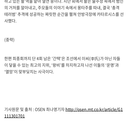
하고 있는 왈 역을 맡아 열연 중이다. 지난 회에서 왈은 술주정 속에서 범인
의 거처를 알아내고, 주모들의 이야기 속에서 몽타주를 따내, 결국 ‘총격
테러범’ 추격에 성공하는 짜릿한 순간을 펼쳐 안방극장에 카타르시스를 선
사했다.
(중략)
한편 최종회까지 단 4회 남은 '간택'은 조선에서 이씨(李氏)가 아닌 자들
이 닿을 수 있는 최고의 지위, ‘왕비’를 차지하고자 나선 이들의 ‘운명’과
‘열망’이 맞부딪치는 사극이다.
기사원문 및 출처 : OSEN 최나영기자
http://osen.mt.co.kr/article/G1
111301701