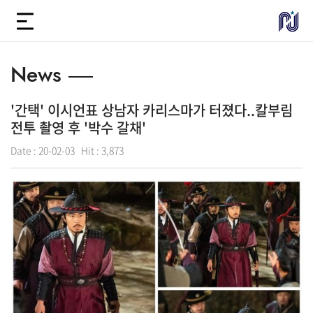
News
'간택' 이시언표 상남자 카리스마가 터졌다..칼부림
전투 촬영 후 '박수 갈채'
Date :
20-02-03
Hit :
3,873