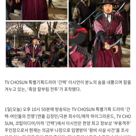
TV CHOSUN 특별기획드라마 ‘간택’ 이시언이 분노의 숨을 내뿜으며 칼을
겨누고 있는, ‘흑암 칼부림 전투’가 포착됐다.
1일(오늘) 오후 10시 50분에 방송되는 TV CHOSUN 특별기획 드라마 ‘간
택-여인들의 전쟁’(연출 김정민/극본 최수미/제작 하이그라운드, TV CHO
SUN, 코탑미디어/이하 ‘간택’)에서 이시언은 한양 최고 정보상 ‘부용객주’
주인장으로서 현재는 의금부 나장으로 임명받아 ‘왕비 사살 사건’을 조사